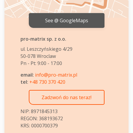
See @ GoogleMaps
pro-matrix sp. z o.o.
ul. Leszczyńskiego 4/29
50-078 Wroclaw
Pn - Pt:
9:00 - 17:00
email:
info@pro-matrix.pl
tel:
+48 730 370 420
Zadzwoń do nas teraz!
NIP: 8971845313
REGON: 368193672
KRS: 0000700379